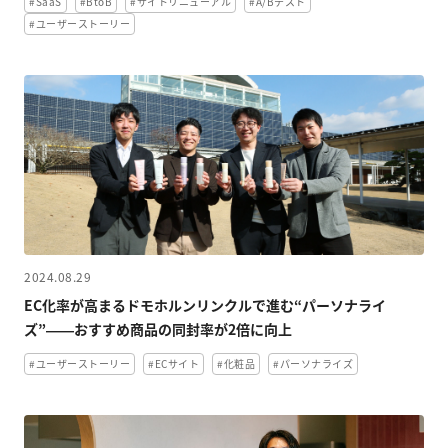
#SaaS
#BtoB
#サイトリニューアル
#A/Bテスト
#ユーザーストーリー
2024.08.29
EC化率が高まるドモホルンリンクルで進む“パーソナライ
ズ”――おすすめ商品の同封率が2倍に向上
#ユーザーストーリー
#ECサイト
#化粧品
#パーソナライズ