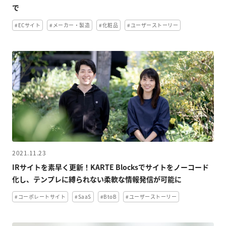
で
#ECサイト
#メーカー・製造
#化粧品
#ユーザーストーリー
2021.11.23
IRサイトを素早く更新！KARTE Blocksでサイトをノーコード
化し、テンプレに縛られない柔軟な情報発信が可能に
#コーポレートサイト
#SaaS
#BtoB
#ユーザーストーリー