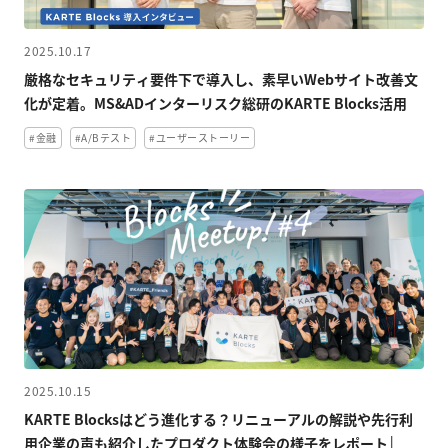
資料ダウンロード
2025.10.17
厳格なセキュリティ要件下で導入し、素早いWebサイト改善文
Back to KARTE
化が定着。MS&ADインターリスク総研のKARTE Blocks活用
#金融
#A/Bテスト
#ユーザーストーリー
2025.10.15
KARTE Blocksはどう進化する？リニューアルの解説や先行利
用企業の声も紹介したプロダクト体験会の様子をレポート│