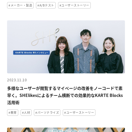
#メーカー・製造
#A/Bテスト
#ユーザーストーリー
2023.11.10
多様なユーザーが閲覧するマイページの改善をノーコードで素
早く。SHElikesによるチーム横断での効果的なKARTE Blocks
活用術
#教育
#人材
#パーソナライズ
#ユーザーストーリー