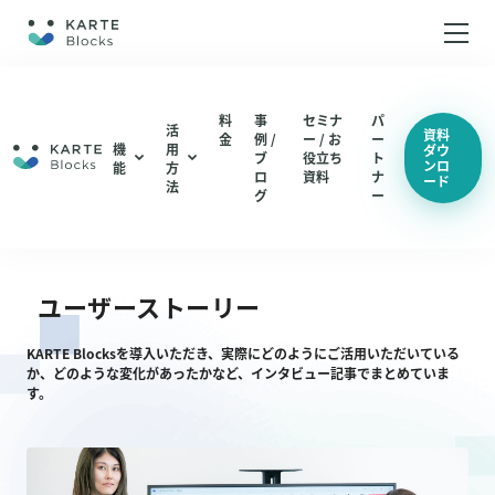
ホーム
料
事
セミナ
パ
活
資料
金
例 /
ー / お
ー
機
用
ダウ
ブ
役立ち
ト
ンロ
機能
能
方
編集・配信
ロ
資料
ナ
ード
法
ABテスト（仮説検証 / UIUX改善）
グ
ー
分析
編集・配信
LPO（LP最適化）
機能一覧
分析
ユーザーストーリー
機能一覧
総合通販 / EC
KARTE Blocksを導入いただき、実際にどのようにご活用いただいている
か、どのような変化があったかなど、インタビュー記事でまとめていま
アパレル
す。
活用方法
コスメ / 美容
ABテスト（仮説検証 / UIUX改善）
BtoB SaaS