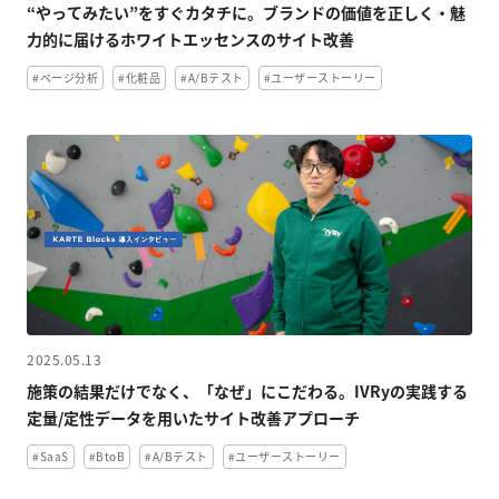
“やってみたい”をすぐカタチに。ブランドの価値を正しく・魅
力的に届けるホワイトエッセンスのサイト改善
#ページ分析
#化粧品
#A/Bテスト
#ユーザーストーリー
2025.05.13
施策の結果だけでなく、「なぜ」にこだわる。IVRyの実践する
定量/定性データを用いたサイト改善アプローチ
#SaaS
#BtoB
#A/Bテスト
#ユーザーストーリー