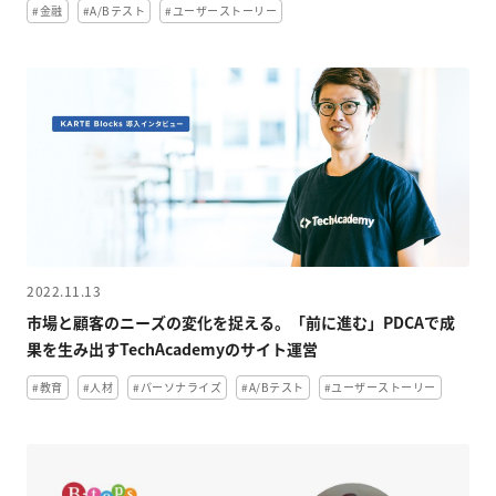
#金融
#A/Bテスト
#ユーザーストーリー
2022.11.13
市場と顧客のニーズの変化を捉える。「前に進む」PDCAで成
果を生み出すTechAcademyのサイト運営
#教育
#人材
#パーソナライズ
#A/Bテスト
#ユーザーストーリー