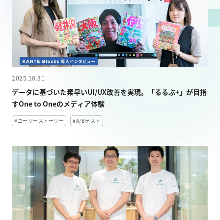
LPO（LP最適化）
料金
事例 / ブログ
2025.10.31
データに基づいた素早いUI/UX改善を実現。「るるぶ+」が目指
すOne to Oneのメディア体験
セミナー / お役立ち資料
#ユーザーストーリー
#A/Bテスト
パートナー
お問い合わせ