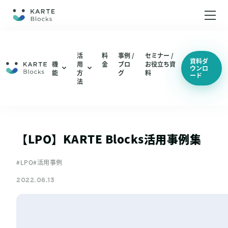
ホーム
活
料
事例 /
セミナー /
資料ダ
機
用
金
ブロ
お役立ち資
ウンロ
能
方
グ
料
ード
機能
編集・配信
法
ABテスト（仮説検証 / UIUX改善）
分析
編集・配信
LPO（LP最適化）
機能一覧
分析
【LPO】KARTE Blocks活用事例集
機能一覧
総合通販 / EC
#LPO
#活用事例
アパレル
2022.06.13
活用方法
コスメ / 美容
ABテスト（仮説検証 / UIUX改善）
BtoB SaaS