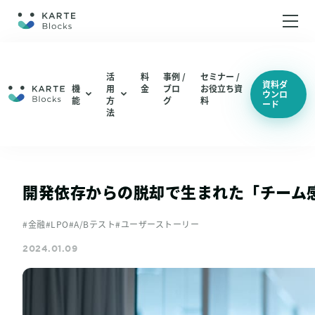
ホーム
活
料
事例 /
セミナー /
資料ダ
機
用
金
ブロ
お役立ち資
ウンロ
能
方
グ
料
ード
機能
編集・配信
法
ABテスト（仮説検証 / UIUX改善）
分析
編集・配信
LPO（LP最適化）
機能一覧
分析
開発依存からの脱却で生まれた「チーム
機能一覧
総合通販 / EC
#金融
#LPO
#A/Bテスト
#ユーザーストーリー
アパレル
2024.01.09
活用方法
コスメ / 美容
ABテスト（仮説検証 / UIUX改善）
BtoB SaaS