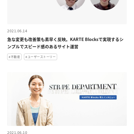
LPO（LP最適化）
料金
2021.06.14
急な変更も改善策も素早く反映。KARTE Blocksで実現するシ
ンプルでスピード感のあるサイト運営
事例 / ブログ
#不動産
#ユーザーストーリー
セミナー / お役立ち資料
パートナー
お問い合わせ
2021.06.10