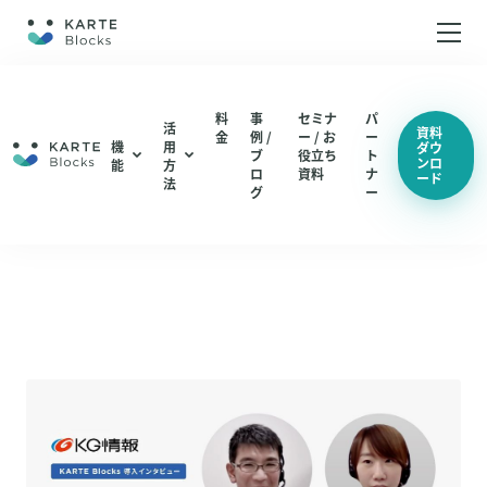
ホーム
料
事
セミナ
パ
活
資料
金
例 /
ー / お
ー
機
用
ダウ
ブ
役立ち
ト
ンロ
機能
能
方
編集・配信
ロ
資料
ナ
ード
法
ABテスト（仮説検証 / UIUX改善）
グ
ー
分析
編集・配信
LPO（LP最適化）
機能一覧
分析
機能一覧
総合通販 / EC
アパレル
活用方法
コスメ / 美容
ABテスト（仮説検証 / UIUX改善）
BtoB SaaS