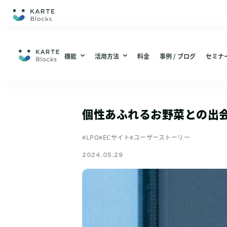
ホーム
機能
活用方法
料金
事例 / ブログ
セミナー
機能
編集・配信
ABテスト（仮説検証 / UIUX改善）
編集・配信
分析
LPO（LP最適化）
個性あふれるお野菜との出
機能一覧
分析
#LPO
#ECサイト
#ユーザーストーリー
機能一覧
2024.05.29
総合通販 / EC
アパレル
活用方法
コスメ / 美容
ABテスト（仮説検証 / UIUX改善）
BtoB SaaS