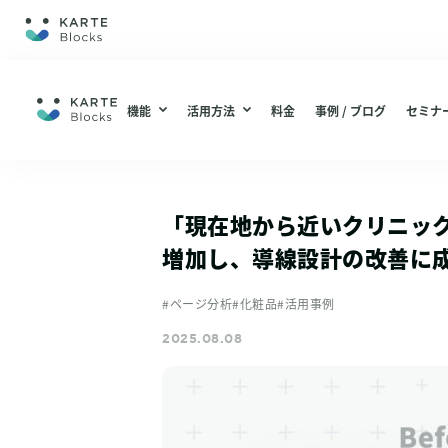
ホーム
機能
活用方法
料金
事例 / ブログ
セミナー
機能
編集・配信
ABテスト（仮説検証 / UIUX改善）
編集・配信
分析
LPO（LP最適化）
「現在地から近いクリニッ
機能一覧
分析
増加し、導線設計の改善に
機能一覧
#ページ分析
#化粧品
#活用事例
総合通販 / EC
2025.08.08
アパレル
活用方法
コスメ / 美容
ABテスト（仮説検証 / UIUX改善）
BtoB SaaS