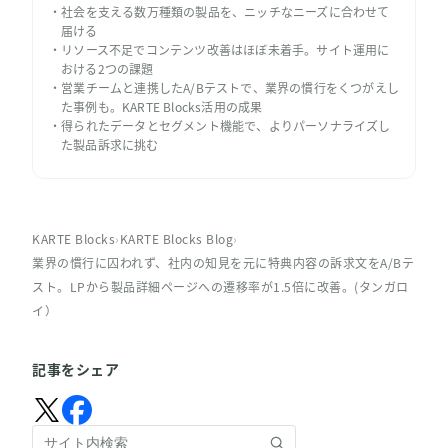
社会を支える数万種類の製品を、ニッチなニーズに合わせて
届ける
リソース不足でコンテンツ改善はほぼ未着手。サイト運用に
おける2つの課題
営業チームと連携したA/Bテストで、業界の慣行をくつがえし
た事例も。KARTE Blocks活用の成果
得られたデータとセグメント機能で、よりパーソナライズし
た製品訴求に挑む
KARTE Blocks
›
KARTE Blocks Blog
›
業界の慣行に囚われず、社内の知見を元に特典内容の訴求文をA/Bテ
スト。LPから製品詳細ページへの遷移率が1.5倍に改善。(タンガロ
イ）
記事をシェア