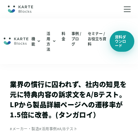
ホーム
活
料
事例 /
セミナー /
資料ダ
機
用
金
ブロ
お役立ち資
ウンロ
能
方
グ
料
ード
機能
編集・配信
法
ABテスト（仮説検証 / UIUX改善）
分析
編集・配信
LPO（LP最適化）
機能一覧
分析
業界の慣行に囚われず、社内の知見を
機能一覧
元に特典内容の訴求文をA/Bテスト。
総合通販 / EC
LPから製品詳細ページへの遷移率が
アパレル
1.5倍に改善。(タンガロイ）
活用方法
コスメ / 美容
ABテスト（仮説検証 / UIUX改善）
#メーカー・製造
#活用事例
#A/Bテスト
BtoB SaaS