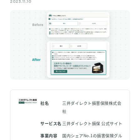
2023.11.10
LPO（LP最適化）
料金
事例 / ブログ
セミナー / お役立ち資料
パートナー
社名
三井ダイレクト損害保険株式会
お問い合わせ
社
サービス名
三井ダイレクト損保 公式サイト
事業内容
国内シェアNo.1の損害保険グル