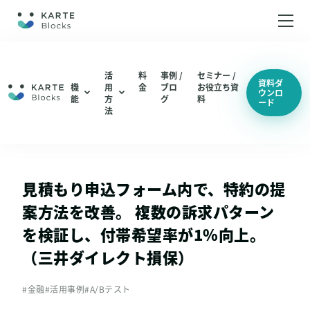
ホーム
活
料
事例 /
セミナー /
資料ダ
機
用
金
ブロ
お役立ち資
ウンロ
能
方
グ
料
ード
機能
編集・配信
法
ABテスト（仮説検証 / UIUX改善）
分析
編集・配信
LPO（LP最適化）
機能一覧
分析
見積もり申込フォーム内で、特約の提
機能一覧
案方法を改善。 複数の訴求パターン
総合通販 / EC
を検証し、付帯希望率が1%向上。
アパレル
（三井ダイレクト損保）
活用方法
コスメ / 美容
ABテスト（仮説検証 / UIUX改善）
#金融
#活用事例
#A/Bテスト
BtoB SaaS