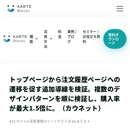
ホーム
活
料
事例 /
セミナー /
資料ダ
機
用
金
ブロ
お役立ち資
ウンロ
能
方
グ
料
ード
機能
編集・配信
法
ABテスト（仮説検証 / UIUX改善）
分析
編集・配信
LPO（LP最適化）
機能一覧
分析
トップページから注文履歴ページへの
機能一覧
遷移を促す追加導線を検証。複数のデ
総合通販 / EC
ザインパターンを順に検証し、購入率
アパレル
が最大1.5倍に。（カウネット）
活用方法
コスメ / 美容
ABテスト（仮説検証 / UIUX改善）
#ECサイト
#活用事例
#パーソナライズ
#A/Bテスト
BtoB SaaS