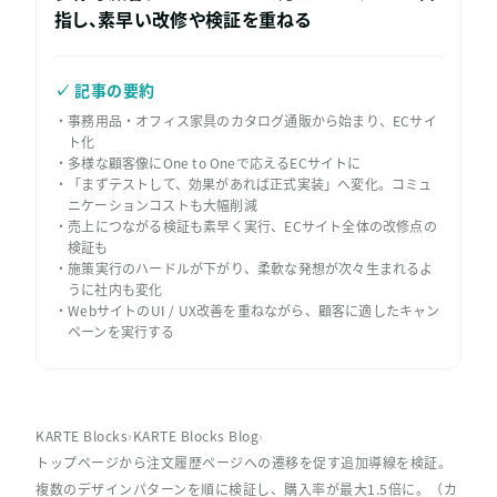
指し、素早い改修や検証を重ねる
✓ 記事の要約
事務用品・オフィス家具のカタログ通販から始まり、ECサイ
ト化
多様な顧客像にOne to Oneで応えるECサイトに
「まずテストして、効果があれば正式実装」へ変化。コミュ
ニケーションコストも大幅削減
売上につながる検証も素早く実行、ECサイト全体の改修点の
検証も
施策実行のハードルが下がり、柔軟な発想が次々生まれるよ
うに社内も変化
WebサイトのUI / UX改善を重ねながら、顧客に適したキャン
ペーンを実行する
KARTE Blocks
›
KARTE Blocks Blog
›
トップページから注文履歴ページへの遷移を促す追加導線を検証。
複数のデザインパターンを順に検証し、購入率が最大1.5倍に。（カ